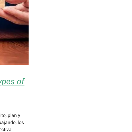
ypes of
ito, plan y
ajando, los
ctiva.