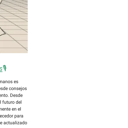
s
🎙️
umanos es
esde consejos
lento. Desde
l futuro del
mente en el
ecedor para
se actualizado