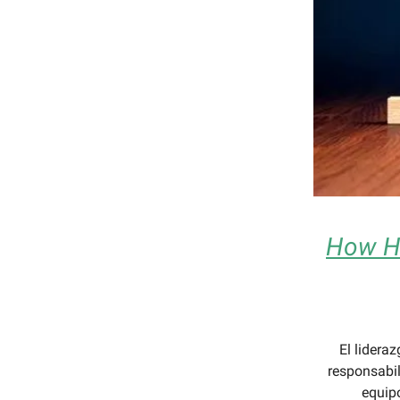
How Hi
El lideraz
responsabi
equip