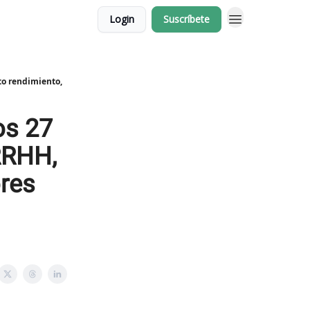
Login
Suscríbete
to rendimiento,
os 27
RRHH,
ores