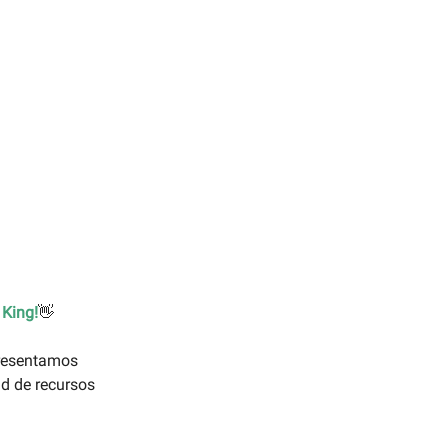
 King!
👋
presentamos
ad de recursos