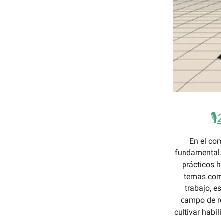
🎙️
En el co
fundamental.
prácticos h
temas como 
trabajo, e
campo de r
cultivar habi