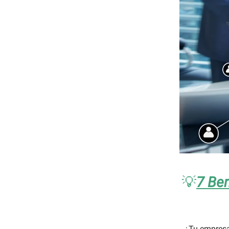
💡
7 Ben
¿Tu empresa