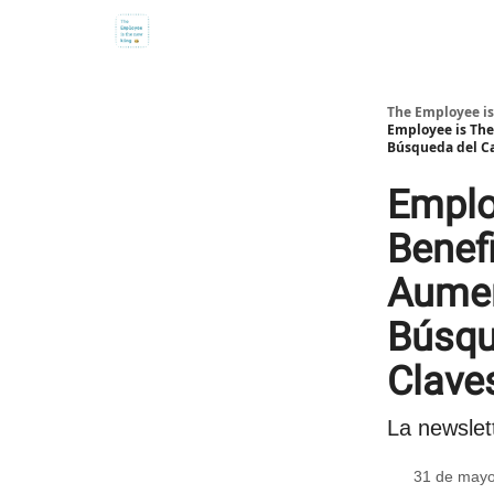
The Employee is
Employee is The
Búsqueda del C
Emplo
Benef
Aumen
Búsq
Clave
La newslett
31 de mayo