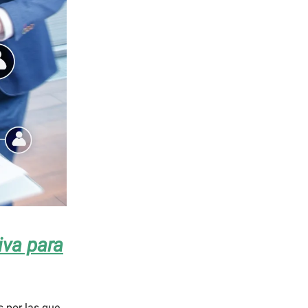
iva para
 por las que