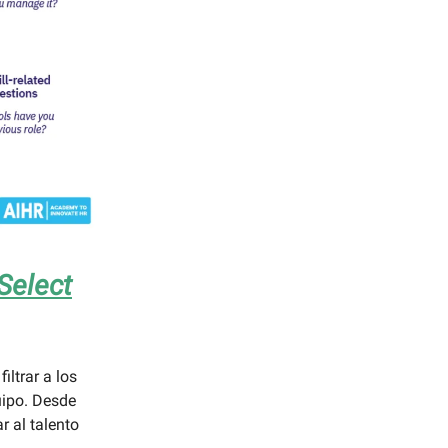
Select
ltrar a los
uipo. Desde
r al talento