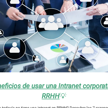
eficios de usar una Intranet corporat
RRHH
💡
 todavía no tiene una intranet en RRHH? Descubre las 7 razones