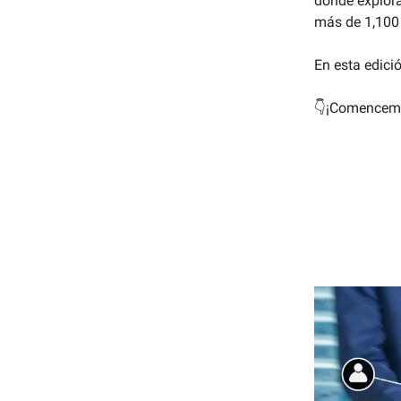
donde explor
más de 1,100 
En esta edici
👇¡Comencem